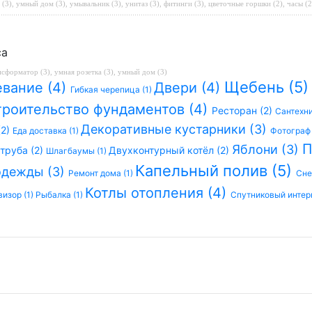
 (3)
,
умный дом (3)
,
умывальник (3)
,
унитаз (3)
,
фитинги (3)
,
цветочные горшки (2)
,
часы (2
са
нсформатор (3)
,
умная розетка (3)
,
умный дом (3)
Щебень (5
вание (4)
Двери (4)
Гибкая черепица (1)
роительство фундаментов (4)
Ресторан (2)
Сантехни
Декоративные кустарники (3)
(2)
Еда доставка (1)
Фотограф 
П
Яблони (3)
труба (2)
Двухконтурный котёл (2)
Шлагбаумы (1)
Капельный полив (5)
одежды (3)
Ремонт дома (1)
Сне
Котлы отопления (4)
визор (1)
Рыбалка (1)
Спутниковый интерн