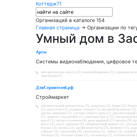
Коттедж71
Организаций в каталоге
154
Главная страница
→ Организации по тег
Умный дом в За
Аргос
Системы видеонаблюдения, цифровое т
автоматические ворота (2)
,
видеонаблюдение (1)
,
охранная сист
шлагбаумы (1)
ДляСтроителей.рф
Строймаркет
автоматический выключатель (3)
,
арматура (3)
,
банки (2)
,
бензоп
(2)
,
водостоки (3)
,
водяные станции (3)
,
впускной коллектор (1)
датчик движения (2)
,
датчики умного дома (2)
,
двухконтурный к
(1)
,
зеркало с подсветкой (1)
,
имитация бруса (2)
,
инструменты 
короб (1)
,
котлы отопления (4)
,
кран шаровой (2)
,
крепёж (6)
,
кр
насос (4)
,
насос давления (4)
,
облицовочный кирпич (2)
,
обогрев
посуда (2)
,
провод (3)
,
профильная труба (3)
,
профлист (3)
,
рад
сайдинг (5)
,
сантехника (4)
,
светильник (3)
,
семена (3)
,
силовой 
теплицы (1)
,
тепловая пушка (1)
,
тепловизор (1)
,
теплоноситель 