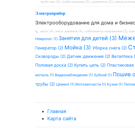
труба пвх (4)
,
тумба раковина (3)
,
удлинитель (2)
,
умная розетка
Электроприбор
Электрооборудование для дома и бизне
насос (4)
,
насос давления (4)
,
стабилизатор напряжения (2)
,
тра
Меже
Занятия для детей (3)
Невролог (1)
Ст
Мойка (3)
Генератор (2)
Уборка снега (2)
Сковороды (2)
Датчик движения (2)
Ветаптека 
Половая доска (2)
Купить цепь (2)
Пластиковая 
Пошив 
мотыль (1)
Видеонаблюдение (1)
Зубной (1)
трубы (2)
Цемент (1)
Мотозапчасти (1)
Кухни (1)
Тепло
Главная
Карта сайта