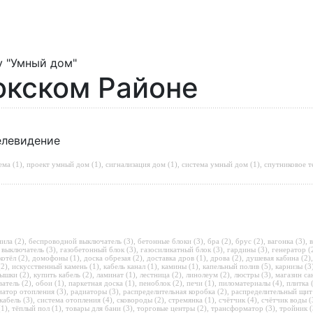
у "Умный дом"
окском Районе
елевидение
ема (1)
,
проект умный дом (1)
,
сигнализация дом (1)
,
система умный дом (1)
,
спутниковое т
ила (2)
,
беспроводной выключатель (3)
,
бетонные блоки (3)
,
бра (2)
,
брус (2)
,
вагонка (3)
,
в
,
выключатель (3)
,
газобетонный блок (3)
,
газосиликатный блок (3)
,
гардины (3)
,
генератор (
отёл (2)
,
домофоны (1)
,
доска обрезая (2)
,
доставка дров (1)
,
дрова (2)
,
душевая кабина (2)
(2)
,
искусственный камень (1)
,
кабель канал (1)
,
камины (1)
,
капельный полив (5)
,
карнизы (3
ышки (2)
,
купить кабель (2)
,
ламинат (1)
,
лестница (2)
,
линолеум (2)
,
люстры (3)
,
магазин са
атель (2)
,
обои (1)
,
паркетная доска (1)
,
пеноблок (2)
,
печи (1)
,
пиломатериалы (4)
,
плитка 
иатор отопления (3)
,
радиаторы (3)
,
распределительная коробка (2)
,
распределительный щит
кабель (3)
,
система отопления (4)
,
сковороды (2)
,
стремянка (1)
,
счётчик (4)
,
счётчик воды (
(1)
,
тёплый пол (1)
,
товары для бани (3)
,
торговые центры (2)
,
трансформатор (3)
,
тройник (