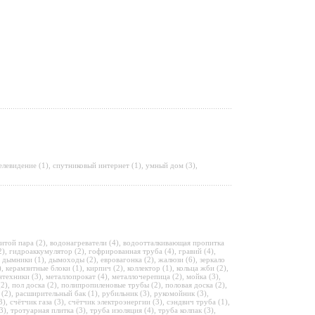
елевидение (1)
,
спутниковый интернет (1)
,
умный дом (3)
,
итой пара (2)
,
водонагреватели (4)
,
водоотталкивающая пропитка
2)
,
гидроаккумулятор (2)
,
гофрированная труба (4)
,
гравий (4)
,
,
дымники (1)
,
дымоходы (2)
,
евровагонка (2)
,
жалюзи (6)
,
зеркало
)
,
керамзитные блоки (1)
,
кирпич (2)
,
коллектор (1)
,
кольца жби (2)
,
нтехники (3)
,
металлопрокат (4)
,
металлочерепица (2)
,
мойка (3)
,
(2)
,
пол доска (2)
,
полипропиленовые трубы (2)
,
половая доска (2)
,
 (2)
,
расширительный бак (1)
,
рубильник (3)
,
рукомойник (3)
,
3)
,
счётчик газа (3)
,
счётчик электроэнергии (3)
,
сэндвич труба (1)
,
3)
,
тротуарная плитка (3)
,
труба изоляция (4)
,
труба колпак (3)
,