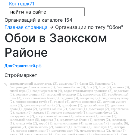
Коттедж71
Организаций в каталоге
154
Главная страница
→ Организации по тегу "Обои"
Обои в Заокском
Районе
ДляСтроителей.рф
Строймаркет
автоматический выключатель (3)
,
арматура (3)
,
банки (2)
,
бензопила (2)
,
беспроводной выключатель (3)
,
бетонные блоки (3)
,
бра (2)
,
брус (2)
,
вагонка (3)
,
витой пара (2)
,
водонагреватели (4)
,
водоотталкивающая пропитка (2)
,
водостоки
(3)
,
водяные станции (3)
,
впускной коллектор (1)
,
выключатель (3)
,
газобетонный
блок (3)
,
газосиликатный блок (3)
,
гардины (3)
,
генератор (2)
,
гидроаккумулятор
(2)
,
гофрированная труба (4)
,
гравий (4)
,
датчик движения (2)
,
датчики умного
дома (2)
,
двухконтурный котёл (2)
,
домофоны (1)
,
доска обрезая (2)
,
доставка
дров (1)
,
дрова (2)
,
душевая кабина (2)
,
дымники (1)
,
дымоходы (2)
,
евровагонка
(2)
,
жалюзи (6)
,
зеркало (1)
,
зеркало с подсветкой (1)
,
имитация бруса (2)
,
инструменты (2)
,
искусственный камень (1)
,
кабель канал (1)
,
камины (1)
,
капельный полив (5)
,
карнизы (3)
,
керамзитные блоки (1)
,
кирпич (2)
,
коллектор
(1)
,
кольца жби (2)
,
короб (1)
,
котлы отопления (4)
,
кран шаровой (2)
,
крепёж (6)
,
крышки (2)
,
купить кабель (2)
,
ламинат (1)
,
лестница (2)
,
линолеум (2)
,
люстры
(3)
,
магазин сантехники (3)
,
металлопрокат (4)
,
металлочерепица (2)
,
мойка (3)
,
насос (4)
,
насос давления (4)
,
облицовочный кирпич (2)
,
обогреватель (2)
,
обои