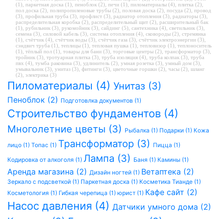
(1)
,
паркетная доска (1)
,
пеноблок (2)
,
печи (1)
,
пиломатериалы (4)
,
плитка (2)
,
пол доска (2)
,
полипропиленовые трубы (2)
,
половая доска (2)
,
посуда (2)
,
провод
(3)
,
профильная труба (3)
,
профлист (3)
,
радиатор отопления (3)
,
радиаторы (3)
,
распределительная коробка (2)
,
распределительный щит (2)
,
расширительный бак
(1)
,
рубильник (3)
,
рукомойник (3)
,
сайдинг (5)
,
сантехника (4)
,
светильник (3)
,
семена (3)
,
силовой кабель (3)
,
система отопления (4)
,
сковороды (2)
,
стремянка
(1)
,
счётчик (4)
,
счётчик воды (3)
,
счётчик газа (3)
,
счётчик электроэнергии (3)
,
сэндвич труба (1)
,
теплицы (1)
,
тепловая пушка (1)
,
тепловизор (1)
,
теплоноситель
(1)
,
тёплый пол (1)
,
товары для бани (3)
,
торговые центры (2)
,
трансформатор (3)
,
тройник (3)
,
тротуарная плитка (3)
,
труба изоляция (4)
,
труба колпак (3)
,
труба
пвх (4)
,
тумба раковина (3)
,
удлинитель (2)
,
умная розетка (3)
,
умный дом (3)
,
умывальник (3)
,
унитаз (3)
,
фитинги (3)
,
цветочные горшки (2)
,
часы (2)
,
шланг
(2)
,
электрика (3)
Пиломатериалы (4)
Унитаз (3)
Пеноблок (2)
Подготовлка документов (1)
Строительство фундаментов (4)
Многолетние цветы (3)
Рыбалка (1)
Подарки (1)
Кожа
Трансформатор (3)
лицо (1)
Топас (1)
Пицца (1)
Лампа (3)
Кодировка от алкоголя (1)
Баня (1)
Камины (1)
Аренда магазина (2)
Ветаптека (2)
Дизайн ногтей (1)
Зеркало с подсветкой (1)
Паркетная доска (1)
Косметика Тианде (1)
Кафе сайт (2)
Косметология (1)
Гибкая черепица (1)
юрист (1)
Насос давления (4)
Датчики умного дома (2)