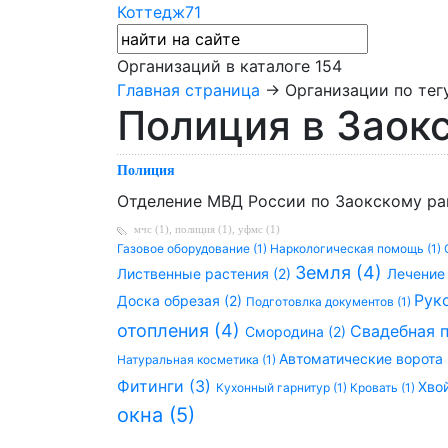
Коттедж71
Организаций в каталоге
154
Главная страница
→ Организации по тег
Полиция в Заок
Полиция
Отделение МВД России по Заокскому ра
мчс (1)
,
полиция (1)
,
уфмс (1)
Газовое оборудование (1)
Наркологическая помощь (1)
Земля (4)
Лиственные растения (2)
Лечение 
Рук
Доска обрезая (2)
Подготовлка документов (1)
отопления (4)
Свадебная п
Смородина (2)
Автоматические ворота 
Натуральная косметика (1)
Фитинги (3)
Хво
Кухонный гарнитур (1)
Кровать (1)
окна (5)