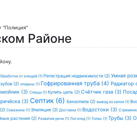
у "Полиция"
ском Районе
йону.
Умная роз
Регистрация недвижимости (2)
Обработка от клещей (1)
Гофрированная труба (4)
Радиатор 
зубов (2)
опарыш (1)
омойник (3)
Счётчик газа (3)
Посад
Купить цепь (2)
Спицы (1)
Септик (6)
ричёска (3)
Бензопила (2)
Во
вывод из запоя (1)
Водостоки (3)
(2)
Эпиляция (2)
Скважина (1)
Доставка (1)
Стремянка
Трубы (3)
О
йные растения (2)
Развитие речи (1)
Логопед (1)
Топас (1)