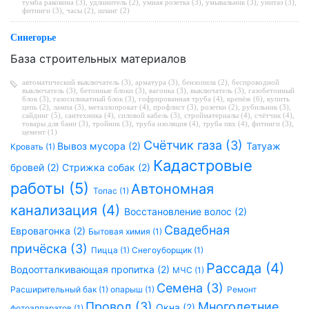
тумба раковина (3)
,
удлинитель (2)
,
умная розетка (3)
,
умывальник (3)
,
унитаз (3)
,
фитинги (3)
,
часы (2)
,
шланг (2)
Синегорье
База строительных материалов
автоматический выключатель (3)
,
арматура (3)
,
бензопила (2)
,
беспроводной
выключатель (3)
,
бетонные блоки (3)
,
вагонка (3)
,
выключатель (3)
,
газобетонный
блок (3)
,
газосиликатный блок (3)
,
гофрированная труба (4)
,
крепёж (6)
,
купить
цепь (2)
,
лампа (3)
,
металлопрокат (4)
,
профлист (3)
,
розетки (2)
,
рубильник (3)
,
сайдинг (5)
,
сантехника (4)
,
силовой кабель (3)
,
стройматериалы (4)
,
счётчик (4)
,
товары для бани (3)
,
тройник (3)
,
труба изоляция (4)
,
труба пвх (4)
,
фитинги (3)
,
цемент (1)
Счётчик газа (3)
Вывоз мусора (2)
Татуаж
Кровать (1)
Кадастровые
бровей (2)
Стрижка собак (2)
работы (5)
Автономная
Топас (1)
канализация (4)
Восстановление волос (2)
Свадебная
Евровагонка (2)
Бытовая химия (1)
причёска (3)
Пицца (1)
Снегоуборщик (1)
Рассада (4)
Водоотталкивающая пропитка (2)
МЧС (1)
Семена (3)
Расширительный бак (1)
опарыш (1)
Ремонт
Провод (3)
Многолетние
Окна (2)
фотоаппаратов (1)