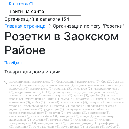
Коттедж71
Организаций в каталоге
154
Главная страница
→ Организации по тегу "Розетки"
Розетки в Заокском
Районе
Посейдон
Товары для дома и дачи
автоматический выключатель (3)
,
беспроводной выключатель (3)
,
бра (2)
,
бытовая
химия (1)
,
витой пара (2)
,
водонагреватели (4)
,
водоотталкивающая пропитка (2)
,
водостоки (3)
,
выключатель (3)
,
гардины (3)
,
генератор (2)
,
гидроаккумулятор
(2)
,
гофрированная труба (4)
,
датчик движения (2)
,
датчики умного дома (2)
,
жалюзи (6)
,
капельный полив (5)
,
карнизы (3)
,
краски (3)
,
крепёж (6)
,
купить
кабель (2)
,
купить цепь (2)
,
лаки (1)
,
лампа (3)
,
линолеум (2)
,
люстры (3)
,
магазин
сантехники (3)
,
мойка (3)
,
насос (4)
,
насос давления (4)
,
питарды (1)
,
пластиковая
труба (2)
,
постельное бельё (1)
,
посуда (2)
,
провод (3)
,
профильная труба (3)
,
радиатор отопления (3)
,
радиаторы (3)
,
распределительная коробка (2)
,
распределительный щит (2)
,
розетки (2)
,
рубильник (3)
,
рукомойник (3)
,
светильник (3)
,
силовой кабель (3)
,
сковороды (2)
,
спицы (1)
,
стабилизатор
напряжения (2)
,
счётчик (4)
,
счётчик воды (3)
,
счётчик газа (3)
,
счётчик
электроэнергии (3)
,
товары для бани (3)
,
торговые центры (2)
,
трансформатор
(3)
,
тройник (3)
,
труба изоляция (4)
,
труба колпак (3)
,
труба пвх (4)
,
трубы (3)
,