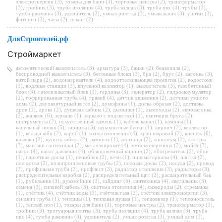
электроэнергии (3)
,
товары для бани (3)
,
торговые центры (2)
,
трансформатор
(3)
,
тройник (3)
,
труба изоляция (4)
,
труба колпак (3)
,
труба пвх (4)
,
трубы (3)
,
тумба раковина (3)
,
удлинитель (2)
,
умная розетка (3)
,
умывальник (3)
,
унитаз (3)
,
фитинги (3)
,
часы (2)
,
шланг (2)
ДляСтроителей.рф
Строймаркет
автоматический выключатель (3)
,
арматура (3)
,
банки (2)
,
бензопила (2)
,
беспроводной выключатель (3)
,
бетонные блоки (3)
,
бра (2)
,
брус (2)
,
вагонка (3)
,
витой пара (2)
,
водонагреватели (4)
,
водоотталкивающая пропитка (2)
,
водостоки
(3)
,
водяные станции (3)
,
впускной коллектор (1)
,
выключатель (3)
,
газобетонный
блок (3)
,
газосиликатный блок (3)
,
гардины (3)
,
генератор (2)
,
гидроаккумулятор
(2)
,
гофрированная труба (4)
,
гравий (4)
,
датчик движения (2)
,
датчики умного
дома (2)
,
двухконтурный котёл (2)
,
домофоны (1)
,
доска обрезая (2)
,
доставка
дров (1)
,
дрова (2)
,
душевая кабина (2)
,
дымники (1)
,
дымоходы (2)
,
евровагонка
(2)
,
жалюзи (6)
,
зеркало (1)
,
зеркало с подсветкой (1)
,
имитация бруса (2)
,
инструменты (2)
,
искусственный камень (1)
,
кабель канал (1)
,
камины (1)
,
капельный полив (5)
,
карнизы (3)
,
керамзитные блоки (1)
,
кирпич (2)
,
коллектор
(1)
,
кольца жби (2)
,
короб (1)
,
котлы отопления (4)
,
кран шаровой (2)
,
крепёж (6)
,
крышки (2)
,
купить кабель (2)
,
ламинат (1)
,
лестница (2)
,
линолеум (2)
,
люстры
(3)
,
магазин сантехники (3)
,
металлопрокат (4)
,
металлочерепица (2)
,
мойка (3)
,
насос (4)
,
насос давления (4)
,
облицовочный кирпич (2)
,
обогреватель (2)
,
обои
(1)
,
паркетная доска (1)
,
пеноблок (2)
,
печи (1)
,
пиломатериалы (4)
,
плитка (2)
,
пол доска (2)
,
полипропиленовые трубы (2)
,
половая доска (2)
,
посуда (2)
,
провод
(3)
,
профильная труба (3)
,
профлист (3)
,
радиатор отопления (3)
,
радиаторы (3)
,
распределительная коробка (2)
,
распределительный щит (2)
,
расширительный бак
(1)
,
рубильник (3)
,
рукомойник (3)
,
сайдинг (5)
,
сантехника (4)
,
светильник (3)
,
семена (3)
,
силовой кабель (3)
,
система отопления (4)
,
сковороды (2)
,
стремянка
(1)
,
счётчик (4)
,
счётчик воды (3)
,
счётчик газа (3)
,
счётчик электроэнергии (3)
,
сэндвич труба (1)
,
теплицы (1)
,
тепловая пушка (1)
,
тепловизор (1)
,
теплоноситель
(1)
,
тёплый пол (1)
,
товары для бани (3)
,
торговые центры (2)
,
трансформатор (3)
,
тройник (3)
,
тротуарная плитка (3)
,
труба изоляция (4)
,
труба колпак (3)
,
труба
пвх (4)
,
тумба раковина (3)
,
удлинитель (2)
,
умная розетка (3)
,
умный дом (3)
,