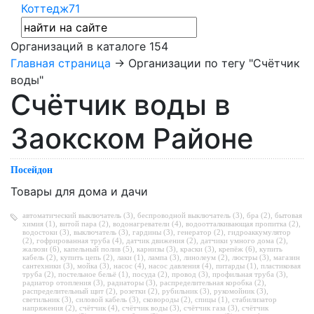
Коттедж71
Организаций в каталоге
154
Главная страница
→ Организации по тегу "Счётчик
воды"
Счётчик воды в
Заокском Районе
Посейдон
Товары для дома и дачи
автоматический выключатель (3)
,
беспроводной выключатель (3)
,
бра (2)
,
бытовая
химия (1)
,
витой пара (2)
,
водонагреватели (4)
,
водоотталкивающая пропитка (2)
,
водостоки (3)
,
выключатель (3)
,
гардины (3)
,
генератор (2)
,
гидроаккумулятор
(2)
,
гофрированная труба (4)
,
датчик движения (2)
,
датчики умного дома (2)
,
жалюзи (6)
,
капельный полив (5)
,
карнизы (3)
,
краски (3)
,
крепёж (6)
,
купить
кабель (2)
,
купить цепь (2)
,
лаки (1)
,
лампа (3)
,
линолеум (2)
,
люстры (3)
,
магазин
сантехники (3)
,
мойка (3)
,
насос (4)
,
насос давления (4)
,
питарды (1)
,
пластиковая
труба (2)
,
постельное бельё (1)
,
посуда (2)
,
провод (3)
,
профильная труба (3)
,
радиатор отопления (3)
,
радиаторы (3)
,
распределительная коробка (2)
,
распределительный щит (2)
,
розетки (2)
,
рубильник (3)
,
рукомойник (3)
,
светильник (3)
,
силовой кабель (3)
,
сковороды (2)
,
спицы (1)
,
стабилизатор
напряжения (2)
,
счётчик (4)
,
счётчик воды (3)
,
счётчик газа (3)
,
счётчик