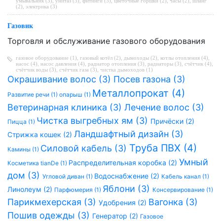
умывальник (3)
,
унитаз (3)
,
фитинги (3)
,
цветочные горшки (2)
,
часы (2)
,
шланг
(2)
,
электрика (3)
Газовик
Торговля и обслуживание газового оборудования
газовое оборудование (1)
,
газовый котёл (2)
,
дымоходы (2)
,
котлы отопления (4)
,
насос (4)
,
насос давления (4)
,
радиатор отопления (3)
,
радиаторы (3)
,
счётчик (4)
,
счётчик воды (3)
,
счётчик газа (3)
,
чистка дымоходов (1)
Окрашивание волос (3)
Посев газона (3)
Металлопрокат (4)
Развитие речи (1)
опарыш (1)
Ветеринарная клиника (3)
Лечение волос (3)
Чистка выгребных ям (3)
Причёски (2)
Пицца (1)
Ландшафтный дизайн (3)
Стрижка кошек (2)
Труба ПВХ (4)
Силовой кабель (3)
Камины (1)
Умный
Распределительная коробка (2)
Косметика tianDe (1)
дом (3)
Водоснабжение (2)
Угловой диван (1)
Кабель канал (1)
Яблони (3)
Линолеум (2)
Парфюмерия (1)
Консервирование (1)
Парикмехерская (3)
Вагонка (3)
Удобрения (2)
Пошив одежды (3)
Генератор (2)
Газовое