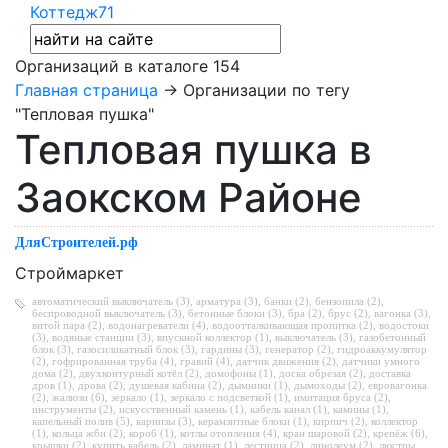
Коттедж71
Организаций в каталоге
154
Главная страница
→ Организации по тегу
"Тепловая пушка"
Тепловая пушка в
Заокском Районе
ДляСтроителей.рф
Строймаркет
автоматический выключатель (3)
,
арматура (3)
,
банки (2)
,
бензопила (2)
,
беспроводной выключатель (3)
,
бетонные блоки (3)
,
бра (2)
,
брус (2)
,
вагонка (3)
,
витой пара (2)
,
водонагреватели (4)
,
водоотталкивающая пропитка (2)
,
водостоки
(3)
,
водяные станции (3)
,
впускной коллектор (1)
,
выключатель (3)
,
газобетонный
блок (3)
,
газосиликатный блок (3)
,
гардины (3)
,
генератор (2)
,
гидроаккумулятор
(2)
,
гофрированная труба (4)
,
гравий (4)
,
датчик движения (2)
,
датчики умного
дома (2)
,
двухконтурный котёл (2)
,
домофоны (1)
,
доска обрезая (2)
,
доставка
дров (1)
,
дрова (2)
,
душевая кабина (2)
,
дымники (1)
,
дымоходы (2)
,
евровагонка
(2)
,
жалюзи (6)
,
зеркало (1)
,
зеркало с подсветкой (1)
,
имитация бруса (2)
,
инструменты (2)
,
искусственный камень (1)
,
кабель канал (1)
,
камины (1)
,
капельный полив (5)
,
карнизы (3)
,
керамзитные блоки (1)
,
кирпич (2)
,
коллектор
(1)
,
кольца жби (2)
,
короб (1)
,
котлы отопления (4)
,
кран шаровой (2)
,
крепёж (6)
,
крышки (2)
,
купить кабель (2)
,
ламинат (1)
,
лестница (2)
,
линолеум (2)
,
люстры