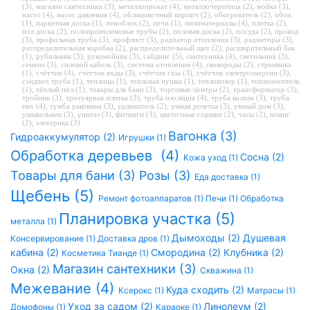
(3)
,
магазин сантехники (3)
,
металлопрокат (4)
,
металлочерепица (2)
,
мойка (3)
,
насос (4)
,
насос давления (4)
,
облицовочный кирпич (2)
,
обогреватель (2)
,
обои
(1)
,
паркетная доска (1)
,
пеноблок (2)
,
печи (1)
,
пиломатериалы (4)
,
плитка (2)
,
пол доска (2)
,
полипропиленовые трубы (2)
,
половая доска (2)
,
посуда (2)
,
провод
(3)
,
профильная труба (3)
,
профлист (3)
,
радиатор отопления (3)
,
радиаторы (3)
,
распределительная коробка (2)
,
распределительный щит (2)
,
расширительный бак
(1)
,
рубильник (3)
,
рукомойник (3)
,
сайдинг (5)
,
сантехника (4)
,
светильник (3)
,
семена (3)
,
силовой кабель (3)
,
система отопления (4)
,
сковороды (2)
,
стремянка
(1)
,
счётчик (4)
,
счётчик воды (3)
,
счётчик газа (3)
,
счётчик электроэнергии (3)
,
сэндвич труба (1)
,
теплицы (1)
,
тепловая пушка (1)
,
тепловизор (1)
,
теплоноситель
(1)
,
тёплый пол (1)
,
товары для бани (3)
,
торговые центры (2)
,
трансформатор (3)
,
тройник (3)
,
тротуарная плитка (3)
,
труба изоляция (4)
,
труба колпак (3)
,
труба
пвх (4)
,
тумба раковина (3)
,
удлинитель (2)
,
умная розетка (3)
,
умный дом (3)
,
умывальник (3)
,
унитаз (3)
,
фитинги (3)
,
цветочные горшки (2)
,
часы (2)
,
шланг
(2)
,
электрика (3)
Вагонка (3)
Гидроаккумулятор (2)
Игрушки (1)
Обработка деревьев (4)
Сосна (2)
Кожа уход (1)
Товары для бани (3)
Розы (3)
Еда доставка (1)
Щебень (5)
Ремонт фотоаппаратов (1)
Печи (1)
Обработка
Планировка участка (5)
металла (1)
Дымоходы (2)
Душевая
Консервирование (1)
Доставка дров (1)
кабина (2)
Смородина (2)
Клубника (2)
Косметика Тианде (1)
Магазин сантехники (3)
Окна (2)
Скважина (1)
Межевание (4)
Куда сходить (2)
Ксерокс (1)
Матрасы (1)
Уход за садом (2)
Линолеум (2)
Домофоны (1)
Караоке (1)