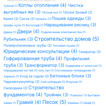
юридические консультации (4)
,
юрист (1)
Котлы отопления (4)
Чистка
Зубной (1)
выгребных ям (3)
Татуаж бровей (2)
Тёплый пол (1)
Пошив одежды (3)
Банки (2)
Сосна (2)
Кровать (1)
Наращивание ресниц (3)
Шкафы-купе (1)
Фотограф (1)
Двери (4)
Диван (1)
Подключение электричества (1)
Строительство домов (5)
Рубильник (3)
Полипропиленовые трубы (2)
Тепловая пушка (1)
Юридические консультации (4)
Генератор (2)
Гофрированная труба (4)
Профильная
труба (3)
Трансформатор (3)
Кодировка от алкоголя (1)
Наращивание ногтей (1)
гель лак (1)
Спутниковое телевидение (1)
Бетонные блоки (3)
Уход за садом (2)
Зеркало (1)
Гидроаккумулятор (2)
Снегоуборщик (1)
Игрушки (1)
Строительство
Смородина (2)
фундаментов (4)
Тройник (3)
Психолог (1)
Бытовая
Песок (5)
Гравий (4)
химия (1)
Камины (1)
Шкаф (1)