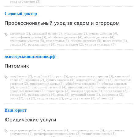
уход за участком (3)
Садовый доктор
Профессиональный уход за садом и огородом
автополив (2)
,
капельный полив (5)
,
культивация (2)
,
купить саженец (4)
,
ландшафтный дизайн (3)
,
обработка деревьев (4)
,
обрезка деревьев (4)
,
планировка участка (5)
,
покос травы (3)
,
посадка деревьев (3)
,
посев газона (3)
,
рассада (4)
,
рассада цветов (4)
,
уход за садом (2)
,
уход за участком (3)
ясногорскийпитомник.рф
Питомник
голубая ель (2)
,
голубика (2)
,
грунт (5)
,
декоративные кустарники (3)
,
капельный
полив (5)
,
клубника (2)
,
купить саженец (4)
,
ландшафтный дизайн (3)
,
лиственные
растения (2)
,
многолетние цветы (3)
,
обработка деревьев (4)
,
обрезка деревьев
(4)
,
пионы (3)
,
питомник растений (4)
,
питомник роз (3)
,
планировка участка (5)
,
плодовый питомник (3)
,
покос травы (3)
,
посадка деревьев (3)
,
посев газона (3)
,
рассада (4)
,
рассада цветов (4)
,
розы (3)
,
рулонный газон (1)
,
смородина (2)
,
сосна (2)
,
туя (2)
,
уход за садом (2)
,
уход за участком (3)
,
яблони (3)
Ваш юрист
Юридические услуги
кадастровые работы (5)
,
межевание (4)
,
планировка участка (5)
,
подготовлка
документов (1)
,
регистрация недвижимости (2)
,
технические планы (5)
,