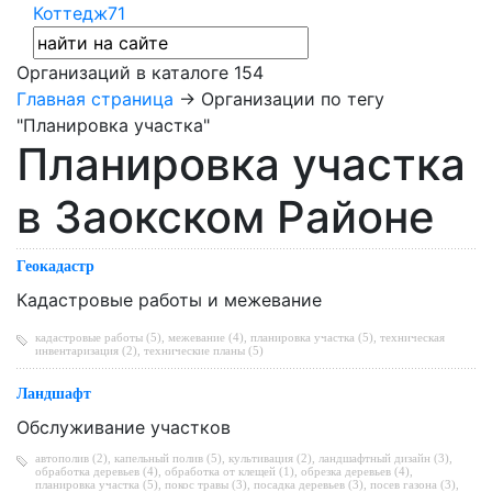
Коттедж71
Организаций в каталоге
154
Главная страница
→ Организации по тегу
"Планировка участка"
Планировка участка
в Заокском Районе
Геокадастр
Кадастровые работы и межевание
кадастровые работы (5)
,
межевание (4)
,
планировка участка (5)
,
техническая
инвентаризация (2)
,
технические планы (5)
Ландшафт
Обслуживание участков
автополив (2)
,
капельный полив (5)
,
культивация (2)
,
ландшафтный дизайн (3)
,
обработка деревьев (4)
,
обработка от клещей (1)
,
обрезка деревьев (4)
,
планировка участка (5)
,
покос травы (3)
,
посадка деревьев (3)
,
посев газона (3)
,