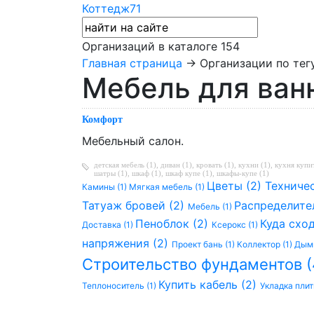
Коттедж71
Организаций в каталоге
154
Главная страница
→ Организации по тегу
Мебель для ван
Комфорт
Мебельный салон.
детская мебель (1)
,
диван (1)
,
кровать (1)
,
кухни (1)
,
кухня купит
шатры (1)
,
шкаф (1)
,
шкаф купе (1)
,
шкафы-купе (1)
Цветы (2)
Техниче
Камины (1)
Мягкая мебель (1)
Татуаж бровей (2)
Распределите
Мебель (1)
Пеноблок (2)
Куда схо
Доставка (1)
Ксерокс (1)
напряжения (2)
Проект бань (1)
Коллектор (1)
Дымн
Строительство фундаментов 
Купить кабель (2)
Теплоноситель (1)
Укладка плит