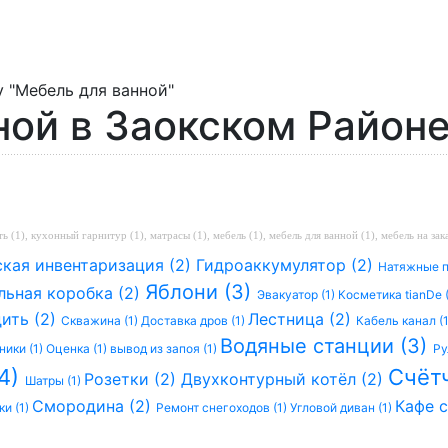
 "Мебель для ванной"
ной в Заокском Район
ь (1)
,
кухонный гарнитур (1)
,
матрасы (1)
,
мебель (1)
,
мебель для ванной (1)
,
мебель на зака
ская инвентаризация (2)
Гидроаккумулятор (2)
Натяжные п
Яблони (3)
льная коробка (2)
Эвакуатор (1)
Косметика tianDe 
дить (2)
Лестница (2)
Скважина (1)
Доставка дров (1)
Кабель канал (
Водяные станции (3)
ики (1)
Оценка (1)
вывод из запоя (1)
Ру
(4)
Счёт
Розетки (2)
Двухконтурный котёл (2)
Шатры (1)
Смородина (2)
Кафе с
ки (1)
Ремонт снегоходов (1)
Угловой диван (1)