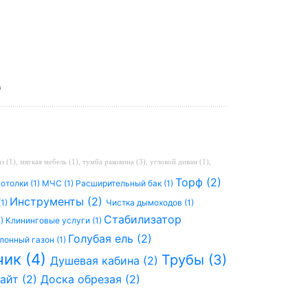
е
з (1)
,
мягкая мебель (1)
,
тумба раковина (3)
,
угловой диван (1)
,
Торф (2)
отолки (1)
МЧС (1)
Расширительный бак (1)
Инструменты (2)
(1)
Чистка дымоходов (1)
Стабилизатор
1)
Клининговые услуги (1)
Голубая ель (2)
лонный газон (1)
чик (4)
Трубы (3)
Душевая кабина (2)
айт (2)
Доска обрезая (2)