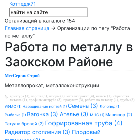
Коттедж71
Организаций в каталоге
154
Главная страница
→ Организации по тегу "Работа
по металлу"
Работа по металлу в
Заокском Районе
МетСервисСтрой
Металлопрокат, металлоконструкции
арматура (3)
,
ворота (5)
,
заборы (2)
,
металлопрокат (4)
,
навесы (1)
,
обработка
металла (1)
,
профильная труба (3)
,
профлист (3)
,
работа по металлу (1)
,
трубы (3)
Семена (3)
УФМС (1)
Наращивание ногтей (1)
Логопед (1)
Вагонка (3)
Ателье (3)
Маникюр (2)
Рыбалка (1)
МЧС (1)
Гофрированная труба (4)
Татуаж бровей (2)
Радиатор отопления (3)
Плодовый