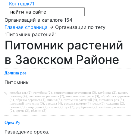
Коттедж71
Организаций в каталоге
154
Главная страница
→ Организации по тегу
"Питомник растений"
Питомник растений
в Заокском Районе
Долина роз
Питомник
голубая ель (2)
,
голубика (2)
,
декоративные кустарники (3)
,
клубника (2)
,
купить
саженец (4)
,
лиственные растения (2)
,
многолетние цветы (3)
,
обработка деревьев
(4)
,
обрезка деревьев (4)
,
пионы (3)
,
питомник растений (4)
,
питомник роз (3)
,
плодовый питомник (3)
,
рассада (4)
,
рассада цветов (4)
,
розы (3)
,
саженцы (2)
,
семена (3)
,
смородина (2)
,
сосна (2)
,
туя (2)
,
удобрения (2)
,
хвойные растения
(2)
,
цветы (2)
,
яблони (3)
Орех Ру
Разведение ореха.