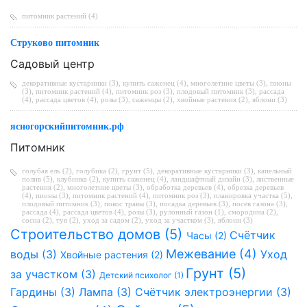
питомник растений (4)
Струково питомник
Садовый центр
декоративные кустарники (3)
,
купить саженец (4)
,
многолетние цветы (3)
,
пионы
(3)
,
питомник растений (4)
,
питомник роз (3)
,
плодовый питомник (3)
,
рассада
(4)
,
рассада цветов (4)
,
розы (3)
,
саженцы (2)
,
хвойные растения (2)
,
яблони (3)
ясногорскийпитомник.рф
Питомник
голубая ель (2)
,
голубика (2)
,
грунт (5)
,
декоративные кустарники (3)
,
капельный
полив (5)
,
клубника (2)
,
купить саженец (4)
,
ландшафтный дизайн (3)
,
лиственные
растения (2)
,
многолетние цветы (3)
,
обработка деревьев (4)
,
обрезка деревьев
(4)
,
пионы (3)
,
питомник растений (4)
,
питомник роз (3)
,
планировка участка (5)
,
плодовый питомник (3)
,
покос травы (3)
,
посадка деревьев (3)
,
посев газона (3)
,
рассада (4)
,
рассада цветов (4)
,
розы (3)
,
рулонный газон (1)
,
смородина (2)
,
сосна (2)
,
туя (2)
,
уход за садом (2)
,
уход за участком (3)
,
яблони (3)
Строительство домов (5)
Счётчик
Часы (2)
Межевание (4)
воды (3)
Уход
Хвойные растения (2)
Грунт (5)
за участком (3)
Детский психолог (1)
Гардины (3)
Лампа (3)
Счётчик электроэнергии (3)