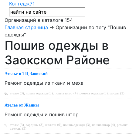
Коттедж71
Организаций в каталоге
154
Главная страница
→ Организации по тегу "Пошив
одежды"
Пошив одежды в
Заокском Районе
Ателье в ТЦ Заокский
Ремонт одежды из ткани и меха
ателье (3)
,
пошив одежды (3)
,
пошив штор (4)
,
ремонт одежды (3)
,
шторы (2)
Ателье от Жанны
Ремонт одежды и пошив штор
ателье (3)
,
гардины (3)
,
жалюзи (6)
,
пошив одежды (3)
,
пошив штор (4)
,
ремонт
одежды (3)