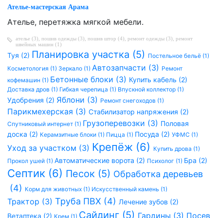
Ателье-мастерская Арама
Ателье, перетяжка мягкой мебели.
ателье (3)
,
пошив одежды (3)
,
пошив штор (4)
,
ремонт одежды (3)
,
ремонт
швейных машин (1)
Планировка участка (5)
Туя (2)
Постельное бельё (1)
Автозапчасти (3)
Косметология (1)
Зеркало (1)
Ремонт
Бетонные блоки (3)
Купить кабель (2)
кофемашин (1)
Доставка дров (1)
Гибкая черепица (1)
Впускной коллектор (1)
Яблони (3)
Удобрения (2)
Ремонт снегоходов (1)
Парикмехерская (3)
Стабилизатор напряжения (2)
Грузоперевозки (3)
Половая
Спутниковый интернет (1)
доска (2)
Посуда (2)
Керамзитные блоки (1)
Пицца (1)
УФМС (1)
Крепёж (6)
Уход за участком (3)
Купить дрова (1)
Автоматические ворота (2)
Бра (2)
Прокол ушей (1)
Психолог (1)
Септик (6)
Песок (5)
Обработка деревьев
(4)
Корм для животных (1)
Искусственный камень (1)
Труба ПВХ (4)
Трактор (3)
Лечение зубов (2)
Сайдинг (5)
Гардины (3)
Посев
Ветаптека (2)
Крем (1)