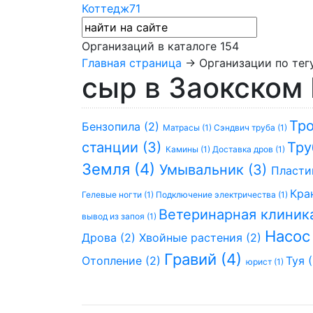
Коттедж71
Организаций в каталоге
154
Главная страница
→ Организации по тегу
сыр в Заокском
Тро
Бензопила (2)
Матрасы (1)
Сэндвич труба (1)
станции (3)
Тру
Камины (1)
Доставка дров (1)
Земля (4)
Умывальник (3)
Пласти
Кра
Гелевые ногти (1)
Подключение электричества (1)
Ветеринарная клиник
вывод из запоя (1)
Насос
Дрова (2)
Хвойные растения (2)
Гравий (4)
Отопление (2)
Туя (
юрист (1)