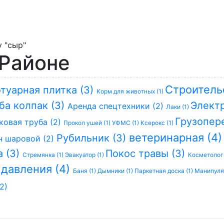
 "сыр"
 Районе
Строитель
туарная плитка (3)
Корм для животных (1)
ба колпак (3)
Электр
Аренда спецтехники (2)
Лаки (1)
Грузопер
ковая труба (2)
Прокол ушей (1)
УФМС (1)
Ксерокс (1)
ветеринарная (4
Рубильник (3)
н шаровой (2)
а (3)
Покос травы (3)
Стремянка (1)
Эвакуатор (1)
Косметолог
 давления (4)
Баня (1)
Дымники (1)
Паркетная доска (1)
Манипулят
2)