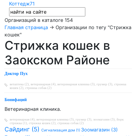
Коттедж71
Организаций в каталоге
154
Главная страница
→ Организации по тегу "Стрижка
кошек"
Стрижка кошек в
Заокском Районе
Доктор Пух
ветаптека (2)
,
ветеринарная (4)
,
ветеринарная клиника (3)
,
грумер (3)
,
стрижка
кошек (2)
,
стрижка собак (2)
Бонифаций
Ветеринарная клиника.
ветеринарная (4)
,
ветеринарная клиника (3)
,
грумер (3)
,
зоомагазин (3)
,
йорк
стрижка (1)
,
стрижка кошек (2)
,
стрижка собак (2)
Сайдинг (5)
Зоомагазин (3)
Сигнализация дом (1)