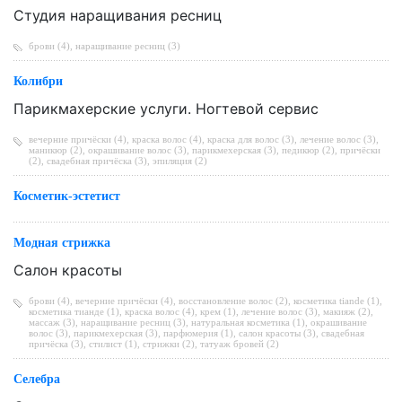
Студия наращивания ресниц
брови (4)
,
наращивание ресниц (3)
Колибри
Парикмахерские услуги. Ногтевой сервис
вечерние причёски (4)
,
краска волос (4)
,
краска для волос (3)
,
лечение волос (3)
,
маникюр (2)
,
окрашивание волос (3)
,
парикмехерская (3)
,
педикюр (2)
,
причёски
(2)
,
свадебная причёска (3)
,
эпиляция (2)
Косметик-эстетист
Модная стрижка
Салон красоты
брови (4)
,
вечерние причёски (4)
,
восстановление волос (2)
,
косметика tiande (1)
,
косметика тианде (1)
,
краска волос (4)
,
крем (1)
,
лечение волос (3)
,
макияж (2)
,
массаж (3)
,
наращивание ресниц (3)
,
натуральная косметика (1)
,
окрашивание
волос (3)
,
парикмехерская (3)
,
парфюмерия (1)
,
салон красоты (3)
,
свадебная
причёска (3)
,
стилист (1)
,
стрижки (2)
,
татуаж бровей (2)
Селебра