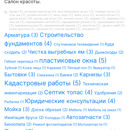
Салон красоты.
брови (4)
,
вечерние причёски (4)
,
восстановление волос (2)
,
гелевые ногти (1)
,
гель лак (1)
,
дизайн ногтей (1)
,
кожа лицо (1)
,
кожа уход (1)
,
косметология (1)
,
краска волос (4)
,
краска для волос (3)
,
лечение волос (3)
,
макияж (2)
,
маникюр (2)
,
массаж (3)
,
наращивание ногтей (1)
,
наращивание ресниц (3)
,
окрашивание волос
(3)
,
парикмехерская (3)
,
перманентный макияж (1)
,
причёски (2)
,
прокол ушей (1)
,
салон красоты (3)
,
стрижки (2)
,
татуаж бровей (2)
,
эпиляция (2)
Строительство
Арматура (3)
фундаментов (4)
Куда
Спутниковое телевидение (1)
Чистка выгребных ям (3)
сходить (2)
Дымоходы (2)
пластиковые окна (5)
Гибкая черепица (1)
Зубной (1)
Кожа лицо (1)
Караоке (1)
Тёплый пол (1)
Эвакуатор (1)
Бытовки (3)
Карнизы (3)
Банки (2)
Скважина (1)
Кадастровые работы (5)
Техническая
Септик топас (4)
инвентаризация (2)
Удобрения (2)
Юридические консультации (4)
Рыбалка (1)
Мойка (3)
Доска обрезая (2)
Мебель (1)
Мебель на заказ (1)
Автозапчасти (3)
Имитация бруса (2)
Колодцы (1)
Бензопила (2)
Ремонт фотоаппаратов (1)
Мотозапчасти (1)