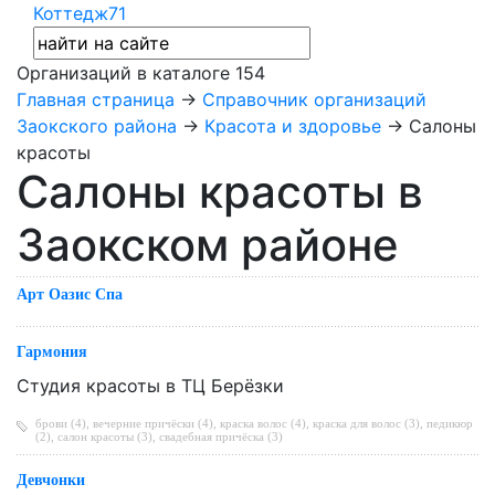
Коттедж71
Организаций в каталоге
154
Главная страница
→
Справочник организаций
Заокского района
→
Красота и здоровье
→ Салоны
красоты
Салоны красоты в
Заокском районе
Арт Оазис Спа
Гармония
Cтудия красоты в ТЦ Берёзки
брови (4)
,
вечерние причёски (4)
,
краска волос (4)
,
краска для волос (3)
,
педикюр
(2)
,
салон красоты (3)
,
свадебная причёска (3)
Девчонки