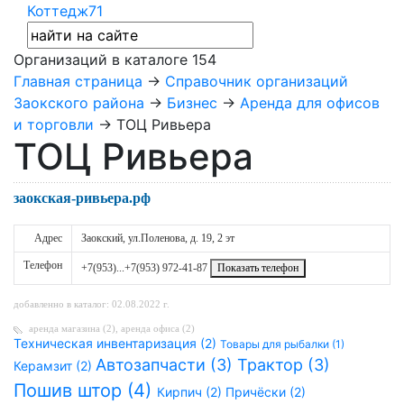
Коттедж71
Организаций в каталоге
154
Главная страница
→
Справочник организаций
Заокского района
→
Бизнес
→
Аренда для офисов
и торговли
→ ТОЦ Ривьера
ТОЦ Ривьера
заокская-ривьера.рф
Адрес
Заокский, ул.Поленова, д. 19, 2 эт
Телефон
+7(953)...
+7(953) 972-41-87
Показать телефон
добавленно в каталог: 02.08.2022 г.
аренда магазина (2)
,
аренда офиса (2)
Техническая инвентаризация (2)
Товары для рыбалки (1)
Автозапчасти (3)
Трактор (3)
Керамзит (2)
Пошив штор (4)
Кирпич (2)
Причёски (2)