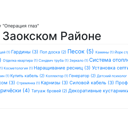
 "Операция глаз"
в Заокском Районе
Песок (5)
Гардины (3)
Пол доска (2)
щей (1)
Камины (1)
Йорк ст
Система отопл
3)
Отделка квартира (1)
Сэндвич труба (1)
Зеркало (1)
Наращивание ресниц (3)
Установка септ
1)
Косметология (1)
Купить кабель (2)
Генератор (2)
ин (1)
Коллектор (1)
Детский психолог 
ком (3)
Карнизы (3)
Силовой кабель (3)
Проф
Стремянка (1)
причёски (4)
Декоративные кустарник
Татуаж бровей (2)